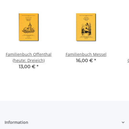
Familienbuch Offenthal
Familienbuch Messel
(heute: Dreieich)
16,00 €
*
Dil
13,00 €
*
Information