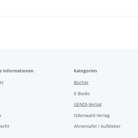
 Pfarrei
Leben mit dem Schwerte - 300
Uf
eberg und
Jahre Scharfrichterfamilie Fach
6
suchung in
35,00 €
*
e Informationen
Kategorien
tz
Bücher
E-Books
GENDI-Verlag
m
Odenwald-Verlag
recht
Ahnentafel / Aufkleber