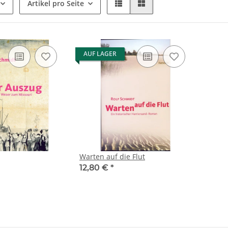
Artikel pro Seite
 2/2026
Ausflugsführer Odenwald
Die Napoleon
das Großhe
26,90 €
*
AUF LAGER
Da
39
Warten auf die Flut
12,80 €
*