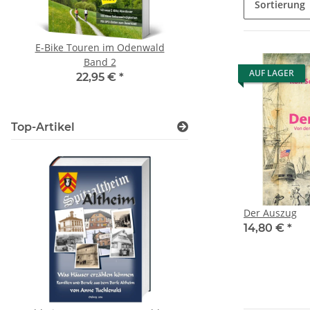
Sortierung
E-Bike Touren im Odenwald
Hessische Genealogie
Band 2
5,00 €
*
AUF LAGER
22,95 €
*
Top-Artikel
Der Auszug
14,80 €
*