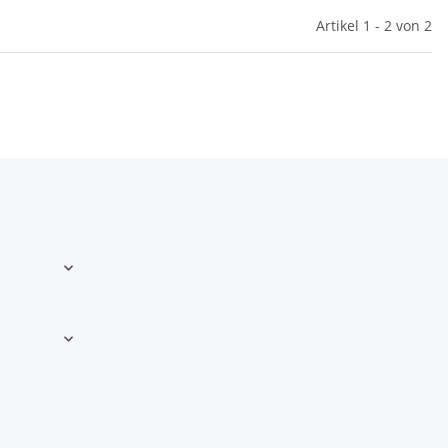
fgelese
Bütthard - Eine Ortschronik
Alt
Artikel 1 - 2 von 2
,50 €
*
39,00 €
*