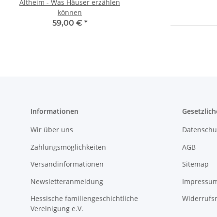
Altheim - Was Häuser erzählen
Ortsfamilienbuch der
können
Mariä Geburt in Schne
der Filiale Mariä Heim
59,00 €
*
90,00 €
*
Hambrunn
Informationen
Gesetzlich
Wir über uns
Datenschu
Zahlungsmöglichkeiten
AGB
Versandinformationen
Sitemap
Newsletteranmeldung
Impressu
Hessische familiengeschichtliche
Widerrufs
Vereinigung e.V.